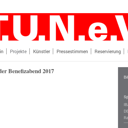
in
Projekte
Künstler
Pressestimmen
Reservierung
der Benefizabend 2017
Bi
S
IB
D
Ra