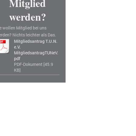
Mitglied
werden?
e wollen Mitglied bei uns
rden? Nichts leichter als Das.
Mitgliedsantrag T.U.N.
e.V.
MitgliedsantragTUNeV.
pdf
PDF-Dokument [45.9
KB]