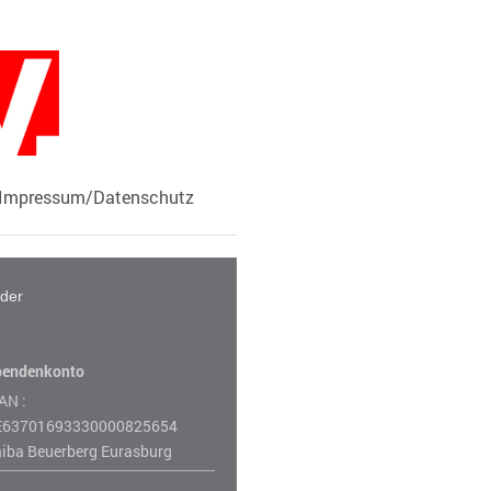
Impressum/Datenschutz
lder
pendenkonto
AN :
E63701693330000825654
iba Beuerberg Eurasburg