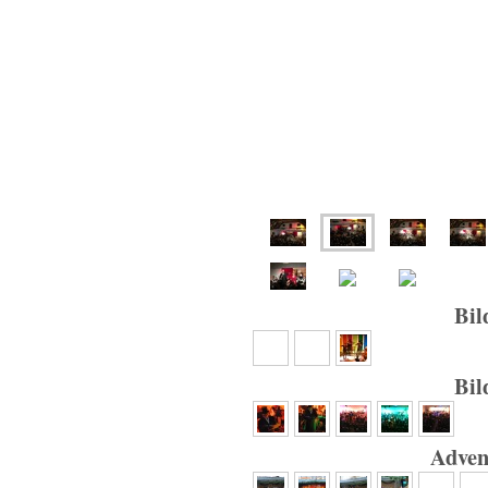
Bil
Bil
Adven